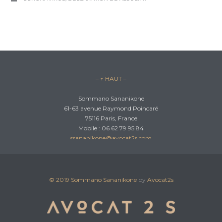
– ↑ HAUT –
Sommano Sananikone
61-63 avenue Raymond Poincaré
75116 Paris, France
Mobile : 06 62 79 95 84
ssananikone@avocat2s.com
© 2019
Sommano Sananikone
by
Avocat2s