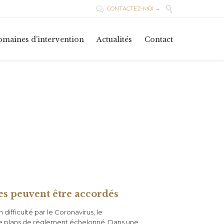

CONTACTEZ-MOI →

Skip
maines d’intervention
Actualités
Contact
to
content
es peuvent être accordés
difficulté par le Coronavirus, le
 de plans de règlement échelonné. Dans une