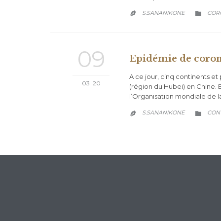
CATE
S.SANANIKONE
COR


09
Epidémie de corona
A ce jour, cinq continents et
03 '20
(région du Hubei) en Chine. 
l’Organisation mondiale de l
CATE
S.SANANIKONE
CON

