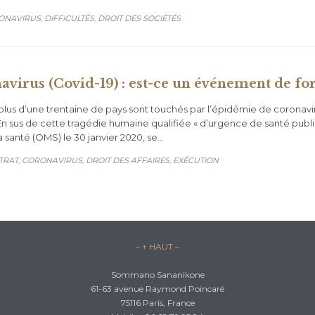
GORY
ONAVIRUS
DIFFICULTÉS
DROIT DES SOCIÉTÉS
,
,
virus (Covid-19) : est-ce un événement de fo
 plus d’une trentaine de pays sont touchés par l’épidémie de coronavir
En sus de cette tragédie humaine qualifiée « d’urgence de santé publ
a santé (OMS) le 30 janvier 2020, se…
GORY
TRAT
CORONAVIRUS
DROIT DES AFFAIRES
EXÉCUTION
,
,
,
– ↑ HAUT –
Sommano Sananikone
61-63 avenue Raymond Poincaré
75116 Paris, France