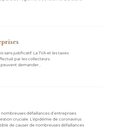
eprises
ans justificatif. La TVA et les taxes
ectué par les collecteurs.
ion) peuvent demander…
 nombreuses défaillances d’entreprises.
 question cruciale. L’épidémie de coronavirus
ptible de causer de nombreuses défaillances