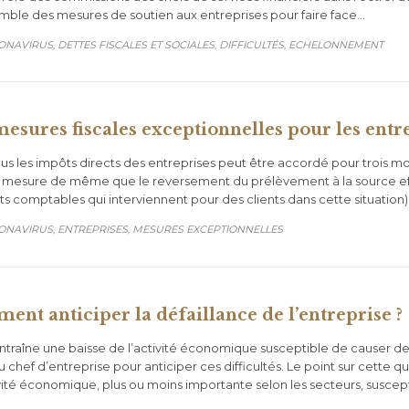
emble des mesures de soutien aux entreprises pour faire face…
GORY
ONAVIRUS
DETTES FISCALES ET SOCIALES
DIFFICULTÉS
ECHELONNEMENT
,
,
,
mesures fiscales exceptionnelles pour les entr
 les impôts directs des entreprises peut être accordé pour trois mois s
la mesure de même que le reversement du prélèvement à la source eff
rts comptables qui interviennent pour des clients dans cette situat
GORY
ONAVIRUS
ENTREPRISES
MESURES EXCEPTIONNELLES
,
,
ent anticiper la défaillance de l’entreprise ?
ntraîne une baisse de l’activité économique susceptible de causer de
 au chef d’entreprise pour anticiper ces difficultés. Le point sur cette
ivité économique, plus ou moins importante selon les secteurs, susce