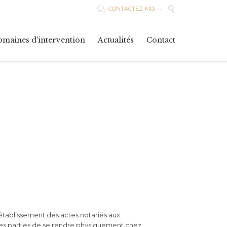

CONTACTEZ-MOI →

Skip
maines d’intervention
Actualités
Contact
to
content
d’établissement des actes notariés aux
 les parties de se rendre physiquement chez