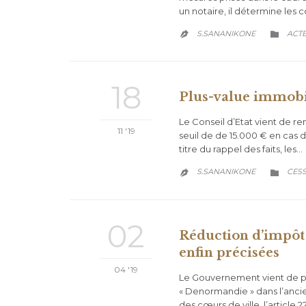
un notaire, il détermine les 
CATE
S.SANANIKONE
ACTE


18
Plus-value immobili
Le Conseil d’Etat vient de re
11 '19
seuil de de 15.000 € en cas
titre du rappel des faits, les…
CATE
S.SANANIKONE
CES


02
Réduction d’impôt 
enfin précisées
04 '19
Le Gouvernement vient de publi
« Denormandie » dans l’ancie
des cœurs de ville, l’article 