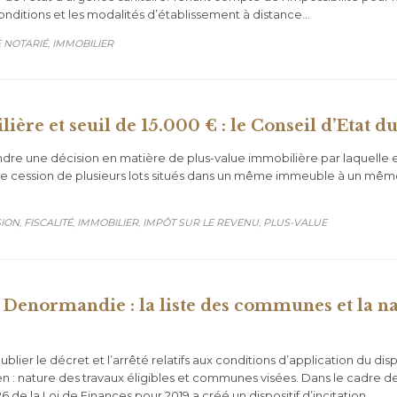
conditions et les modalités d’établissement à distance…
GORY
 NOTARIÉ
IMMOBILIER
,
ère et seuil de 15.000 € : le Conseil d’Etat du
ndre une décision en matière de plus-value immobilière par laquelle el
 de cession de plusieurs lots situés dans un même immeuble à un mêm
GORY
SION
FISCALITÉ
IMMOBILIER
IMPÔT SUR LE REVENU
PLUS-VALUE
,
,
,
,
Denormandie : la liste des communes et la nat
er le décret et l’arrêté relatifs aux conditions d’application du dispos
n : nature des travaux éligibles et communes visées. Dans le cadre 
226 de la Loi de Finances pour 2019 a créé un dispositif d’incitation…