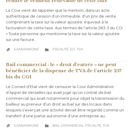
rendre le vendeur redevable de cette taxe
La Cour vient de rappeler que la mention, dans un acte
authentique de cession d’un immeuble, d’un prix de vente
comprenant la taxe sur la valeur ajoutée, équivaut à la
facturation de cette taxe. Aux termes de l’article 283-3 du CGI :
« Toute personne qui mentionne la taxe sur la valeur ajoutée
sur une facture…
CATEGORY
S.SANANIKONE
FISCALITÉ
SCI
TVA
,
,


Bail commercial : le « droit d’entrée » ne peut
bénéficier de la dispense de TVA de l’article 257
bis du CGI
Le Conseil d’Etat vient de censurer la Cour Administrative
d’Appel de Versailles qui avait jugé qu’un contrat de bail
commercial qui avait notamment pour objet la transmission du
bailleur au preneur d’un droit au bail sur des locaux dans
lesquels s’exerçait une activité devait être regardé comme un
transfert d’une partie autonome d’une entreprise au…
CATEGORY
S.SANANIKONE
BAIL COMMERCIAL
FISCALITÉ
TVA
,
,

