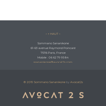
– ↑ HAUT –
Sommano Sananikone
61-63 avenue Raymond Poincaré
75116 Paris, France
Mobile : 06 62 79 95 84
ssananikone@avocat2s.com
© 2019
Sommano Sananikone
by
Avocat2s