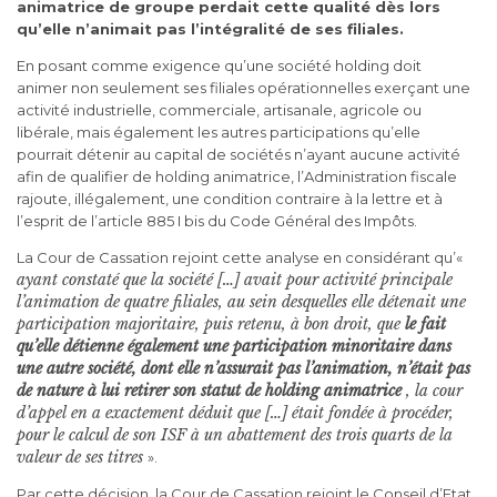
animatrice de groupe perdait cette qualité dès lors
qu’elle n’animait pas l’intégralité de ses filiales.
En posant comme exigence qu’une société holding doit
animer non seulement ses filiales opérationnelles exerçant une
activité industrielle, commerciale, artisanale, agricole ou
libérale, mais également les autres participations qu’elle
pourrait détenir au capital de sociétés n’ayant aucune activité
afin de qualifier de holding animatrice, l’Administration fiscale
rajoute, illégalement, une condition contraire à la lettre et à
l’esprit de l’article 885 I bis du Code Général des Impôts.
La Cour de Cassation rejoint cette analyse en considérant qu’«
ayant constaté que la société […] avait pour activité principale
l’animation de quatre filiales, au sein desquelles elle détenait une
participation majoritaire, puis retenu, à bon droit, que
le fait
qu’elle détienne également une participation minoritaire dans
une autre société, dont elle n’assurait pas l’animation, n’était pas
de nature à lui retirer son statut de holding animatrice
, la cour
d’appel en a exactement déduit que […] était fondée à procéder,
pour le calcul de son ISF à un abattement des trois quarts de la
valeur de ses titres
».
Par cette décision, la Cour de Cassation rejoint le Conseil d’Etat