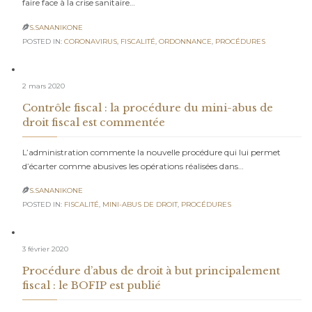
faire face à la crise sanitaire…
S.SANANIKONE

POSTED IN:
CORONAVIRUS
,
FISCALITÉ
,
ORDONNANCE
,
PROCÉDURES
2 mars 2020
Contrôle fiscal : la procédure du mini-abus de
droit fiscal est commentée
L’administration commente la nouvelle procédure qui lui permet
d’écarter comme abusives les opérations réalisées dans…
S.SANANIKONE

POSTED IN:
FISCALITÉ
,
MINI-ABUS DE DROIT
,
PROCÉDURES
3 février 2020
Procédure d’abus de droit à but principalement
fiscal : le BOFIP est publié