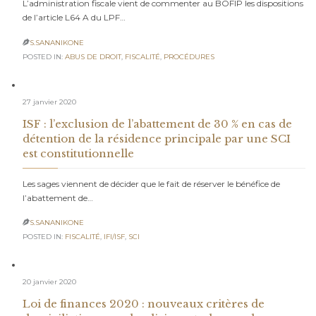
L’administration fiscale vient de commenter au BOFIP les dispositions
de l’article L64 A du LPF…
S.SANANIKONE

POSTED IN:
ABUS DE DROIT
,
FISCALITÉ
,
PROCÉDURES
27 janvier 2020
ISF : l’exclusion de l’abattement de 30 % en cas de
détention de la résidence principale par une SCI
est constitutionnelle
Les sages viennent de décider que le fait de réserver le bénéfice de
l’abattement de…
S.SANANIKONE

POSTED IN:
FISCALITÉ
,
IFI/ISF
,
SCI
20 janvier 2020
Loi de finances 2020 : nouveaux critères de