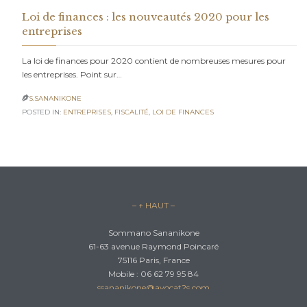
Loi de finances : les nouveautés 2020 pour les
entreprises
La loi de finances pour 2020 contient de nombreuses mesures pour
les entreprises. Point sur…
S.SANANIKONE

POSTED IN:
ENTREPRISES
,
FISCALITÉ
,
LOI DE FINANCES
– ↑ HAUT –
Sommano Sananikone
61-63 avenue Raymond Poincaré
75116 Paris, France
Mobile : 06 62 79 95 84
ssananikone@avocat2s.com