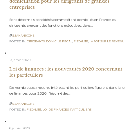
domiciliation pour les dirigeants de grandes
entreprises
Sont désormais considérés comme étant domiciliés en France les
dirigeants exerçant des fonctions exécutives, dans…
S.SANANIKONE

POSTED IN:
DIRIGEANTS
,
DOMICILE FISCAL
,
FISCALITÉ
,
IMPÔT SUR LE REVENU
13 janvier 2020
Loi de finances : les nouveautés 2020 concernant
les particuliers
De nombreuses mesures intéressant les particuliers figurent dans la loi
de finances pour 2020. Résumé des…
S.SANANIKONE

POSTED IN:
FISCALITÉ
,
LOI DE FINANCES
,
PARTICULIERS
6 janvier 2020