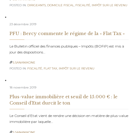
POSTED IN:
DIRIGEANTS
,
DOMICILE FISCAL
,
FISCALITÉ
,
IMPÔT SUR LE REVENU
23 décembre 2019
PFU : Bercy commente le régime de la « Flat Tax »
Le Bulletin officiel des finances publiques – Impôts (BOFiP) est mis à
jour des dispositions…
S.SANANIKONE

POSTED IN:
FISCALITÉ
,
FLAT TAX
,
IMPÔT SUR LE REVENU
18 novembre 2019
Plus-value immobilière et seuil de 15.000 € : le
Conseil d’Etat durcit le ton
Le Conseil d’Etat vient de rendre une décision en matière de plus-value
immobilière par laquelle…
S.SANANIKONE
