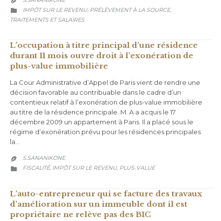

CATEGORY
IMPÔT SUR LE REVENU
PRÉLÈVEMENT À LA SOURCE
,
,

TRAITEMENTS ET SALAIRES
L’occupation à titre principal d’une résidence
durant 11 mois ouvre droit à l’exonération de
plus-value immobilière
La Cour Administrative d’Appel de Paris vient de rendre une
décision favorable au contribuable dans le cadre d’un
contentieux relatif à l’exonération de plus-value immobilière
au titre de la résidence principale. M. A a acquis le 17
décembre 2009 un appartement à Paris. Il a placé sous le
régime d’exonération prévu pour les résidences principales
la…
S.SANANIKONE

CATEGORY
FISCALITÉ
IMPÔT SUR LE REVENU
PLUS-VALUE
,
,

L’auto-entrepreneur qui se facture des travaux
d’amélioration sur un immeuble dont il est
propriétaire ne relève pas des BIC