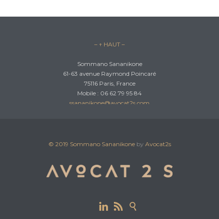
– ↑ HAUT –
Sommano Sananikone
61-63 avenue Raymond Poincaré
75116 Paris, France
Mobile : 06 62 79 95 84
ssananikone@avocat2s.com
© 2019
Sommano Sananikone
by
Avocat2s


