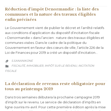
Réduction d’impôt Denormandie : la liste des
communes et la nature des travaux éligibles
enfin précisées
Le Gouvernement vient de publier le décret et l’arrêté relatifs
aux conditions d’application du dispositif d’incitation fiscale
« Denormandie » dans l’ancien : nature des travaux éligibles et
communes visées. Dans le cadre de la politique du
Gouvernement en faveur des cœurs de ville, l’article 226 de la
Loi de Finances pour 2019 a créé un dispositif d’incitation…
S.SANANIKONE

CATEGORY
FISCALITÉ
IMMOBILIER
IMPÔT SUR LE REVENU
INCITATION
,
,
,

FISCALE
La déclaration de revenus reste obligatoire pour
tous au printemps 2019
Dans trois semaines débutera la prochaine campagne 2019
d’impôt sur le revenu. Le service de déclaration d’impôts en
ligne ouvrira mi-avril. Pour cette première édition après la mise