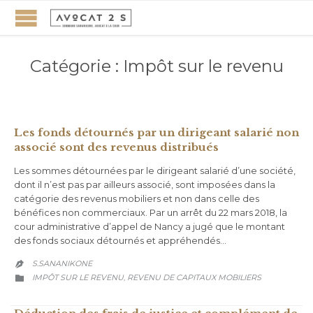
Catégorie :
Impôt sur le revenu
Les fonds détournés par un dirigeant salarié non
associé sont des revenus distribués
Les sommes détournées par le dirigeant salarié d’une société,
dont il n’est pas par ailleurs associé, sont imposées dans la
catégorie des revenus mobiliers et non dans celle des
bénéfices non commerciaux. Par un arrêt du 22 mars 2018, la
cour administrative d’appel de Nancy a jugé que le montant
des fonds sociaux détournés et appréhendés…
S.SANANIKONE

CATEGORY
IMPÔT SUR LE REVENU
REVENU DE CAPITAUX MOBILIERS
,
