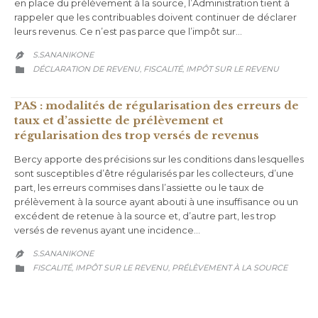
en place du prélèvement à la source, l’Administration tient à
rappeler que les contribuables doivent continuer de déclarer
leurs revenus. Ce n’est pas parce que l’impôt sur…
S.SANANIKONE

CATEGORY
DÉCLARATION DE REVENU
FISCALITÉ
IMPÔT SUR LE REVENU
,
,

PAS : modalités de régularisation des erreurs de
taux et d’assiette de prélèvement et
régularisation des trop versés de revenus
Bercy apporte des précisions sur les conditions dans lesquelles
sont susceptibles d’être régularisés par les collecteurs, d’une
part, les erreurs commises dans l’assiette ou le taux de
prélèvement à la source ayant abouti à une insuffisance ou un
excédent de retenue à la source et, d’autre part, les trop
versés de revenus ayant une incidence…
S.SANANIKONE

CATEGORY
FISCALITÉ
IMPÔT SUR LE REVENU
PRÉLÈVEMENT À LA SOURCE
,
,
