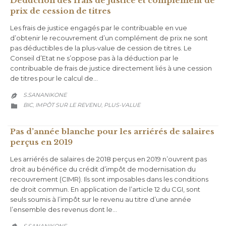
Déduction des frais de justice et complément de
prix de cession de titres
Les frais de justice engagés par le contribuable en vue
d’obtenir le recouvrement d’un complément de prix ne sont
pas déductibles de la plus-value de cession de titres. Le
Conseil d’Etat ne s’oppose pas à la déduction par le
contribuable de frais de justice directement liés à une cession
de titres pour le calcul de…
S.SANANIKONE

CATEGORY
BIC
IMPÔT SUR LE REVENU
PLUS-VALUE
,
,

Pas d’année blanche pour les arriérés de salaires
perçus en 2019
Les arriérés de salaires de 2018 perçus en 2019 n’ouvrent pas
droit au bénéfice du crédit d’impôt de modernisation du
recouvrement (CIMR). Ils sont imposables dans les conditions
de droit commun. En application de l’article 12 du CGI, sont
seuls soumis à l’impôt sur le revenu au titre d’une année
l’ensemble des revenus dont le…
S.SANANIKONE