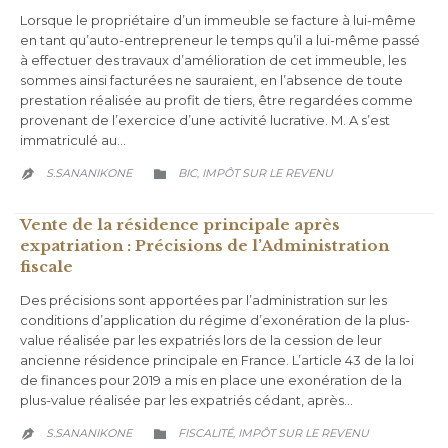
Lorsque le propriétaire d’un immeuble se facture à lui-même
en tant qu’auto-entrepreneur le temps qu’il a lui-même passé
à effectuer des travaux d’amélioration de cet immeuble, les
sommes ainsi facturées ne sauraient, en l’absence de toute
prestation réalisée au profit de tiers, être regardées comme
provenant de l’exercice d’une activité lucrative. M. A s’est
immatriculé au…
CATEGORY
S.SANANIKONE
BIC
IMPÔT SUR LE REVENU
,


Vente de la résidence principale après
expatriation : Précisions de l’Administration
fiscale
Des précisions sont apportées par l’administration sur les
conditions d’application du régime d’exonération de la plus-
value réalisée par les expatriés lors de la cession de leur
ancienne résidence principale en France. L’article 43 de la loi
de finances pour 2019 a mis en place une exonération de la
plus-value réalisée par les expatriés cédant, après…
CATEGORY
S.SANANIKONE
FISCALITÉ
IMPÔT SUR LE REVENU
,

